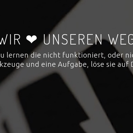
WIR ❤ UNSEREN WE
 zu lernen die nicht funktioniert, oder
rkzeuge und eine Aufgabe, löse sie auf 